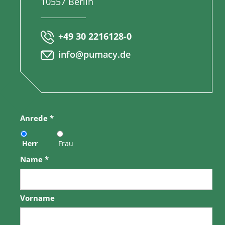
10557 Berlin
+49 30 2216128-0
info@pumacy.de
Anrede
*
Herr
Frau
Name
*
Vorname