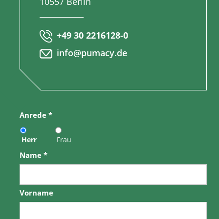
10557 Berlin
+49 30 2216128-0
info@pumacy.de
Anrede
*
Herr
Frau
Name
*
Vorname