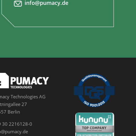
info@pumacy.de
acy Technologies AG
tningallee 27
57 Berlin
9 30 2216128-0
fo@pumacy.de