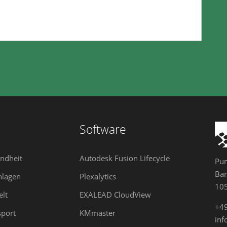
Software
ndheit
Autodesk Fusion Lifecycle
Pum
Bar
nlagen
Plexalytics
105
lt
EXALEAD CloudView
+4
sport
KMmaster
in