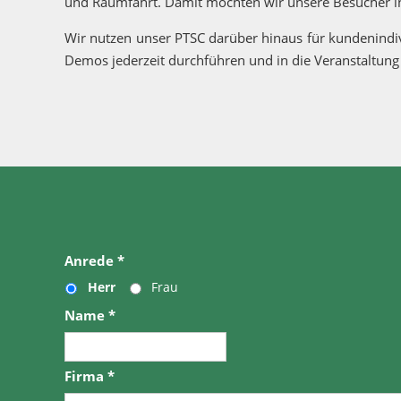
und Raumfahrt. Damit möchten wir unsere Besucher in 
Wir nutzen unser PTSC darüber hinaus für kundenindiv
Demos jederzeit durchführen und in die Veranstaltung 
Anrede
*
Herr
Frau
Name
*
Firma
*