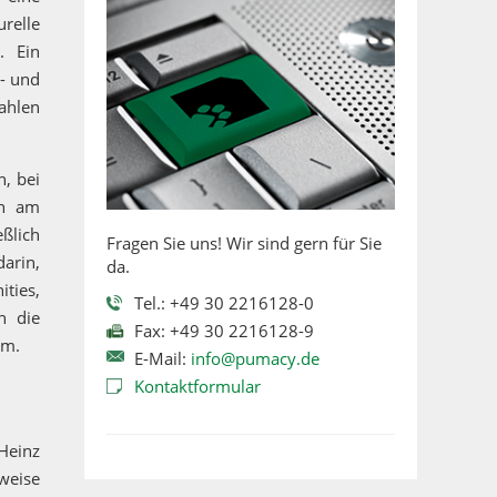
relle
. Ein
e- und
zahlen
, bei
ch am
eßlich
Fragen Sie uns! Wir sind gern für Sie
darin,
da.
ties,
Tel.: +49 30 2216128-0
n die
Fax: +49 30 2216128-9
em.
E-Mail:
info@pumacy.de
Kontaktformular
Heinz
weise