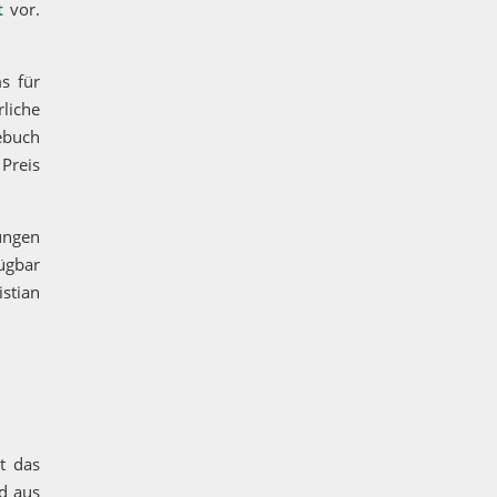
t
vor.
s für
rliche
ebuch
 Preis
ungen
fügbar
istian
t das
nd aus