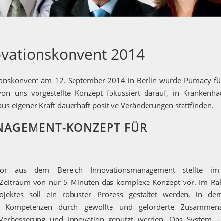
vationskonvent 2014
onskonvent am 12. September 2014 in Berlin wurde Pumacy fü
von uns vorgestellte Konzept fokussiert darauf, in Krankenhä
us eigener Kraft dauerhaft positive Veränderungen stattfinden.
NAGEMENT-KONZEPT FÜR
ktor aus dem Bereich Innovationsmanagement stellte i
Zeitraum von nur 5 Minuten das komplexe Konzept vor. Im R
rojektes soll ein robuster Prozess gestaltet werden, in de
 Kompetenzen durch gewollte und geförderte Zusammena
 Verbesserung und Innovation genutzt werden. Das System –