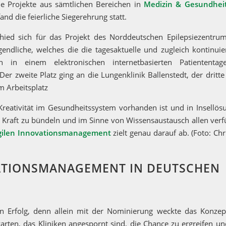
e Projekte aus sämtlichen Bereichen in
Medizin & Gesundhei
nd die feierliche Siegerehrung statt.
chied sich für das Projekt des Norddeutschen Epilepsiezentrum
endliche, welches die die tagesaktuelle und zugleich kontinuie
n in einem elektronischen internetbasierten Patiententag
 Der zweite Platz ging an die Lungenklinik Ballenstedt, der dritte
m Arbeitsplatz
Kreativität im Gesundheitssystem vorhanden ist und in Insellös
se Kraft zu bündeln und im Sinne von Wissensaustausch allen ver
gilen Innovationsmanagement
zielt genau darauf ab. (Foto: Chr
ATIONSMANAGEMENT IN DEUTSCHEN
n Erfolg, denn allein mit der Nominierung weckte das Konzep
warten, das Kliniken angespornt sind, die Chance zu ergreifen u