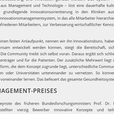
aus Management und Technologie – löst eine dauerhafte kultu
 grundlegende Innovationsorientierung in den Kliniken aus
Innovationsmanagementsystem, in das alle Mitarbeiter hierarchi
friedenen Mitarbeitern, zur Verbesserung wirtschaftlicher Kenn
inen festen Anlaufpunkt, nennen wir ihn Innovationsbüro, haben
sam entwickelt werden können, steigt die Bereitschaft, si
Die Community treibt sich selbst voran. Daraus ergibt sich schli
enträger und für die Patienten. Der zusätzliche Mehrwert liegt 
form, die dem Konzept zugrunde liegt, unterschiedliche Communi
gen oder Universitäten untereinander zu vernetzen. So könne
 voneinander lernen. Das befeuert das gesamte Gesundheitssyst
NAGEMENT-PREISES
eynote des früheren Bundesforschungsministers Prof. Dr. 
stellten vierzig Bewerber innovative Konzepte und teil