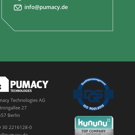
info@pumacy.de
acy Technologies AG
tningallee 27
57 Berlin
9 30 2216128-0
fo@pumacy.de