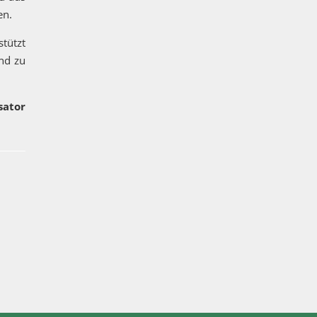
en.
tützt
and zu
sator