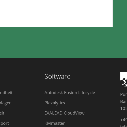
Software
ndheit
Autodesk Fusion Lifecycle
Pum
Bar
nlagen
Plexalytics
105
lt
EXALEAD CloudView
+4
sport
KMmaster
in